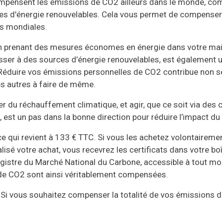
ompensent les émissions de CO2 ailleurs dans le monde, co
ces d'énergie renouvelables. Cela vous permet de compenser
ns mondiales.
 prenant des mesures économes en énergie dans votre maison
ser à des sources d’énergie renouvelables, est également u
 Réduire vos émissions personnelles de CO2 contribue non s
s autres à faire de même.
per du réchauffement climatique, et agir, que ce soit via de
est un pas dans la bonne direction pour réduire l’impact d
ce qui revient à 133 € TTC. Si vous les achetez volontaireme
lisé votre achat, vous recevrez les certificats dans votre bo
egistre du Marché National du Carbone, accessible à tout mom
de CO2 sont ainsi véritablement compensées.
i vous souhaitez compenser la totalité de vos émissions d